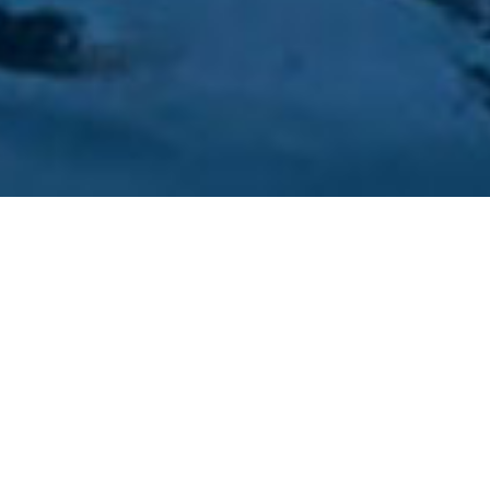
« Todos los Eventos
Este evento ha pasado.
Encuentro con los
expedicionarios y entrega de la
bandera SGE