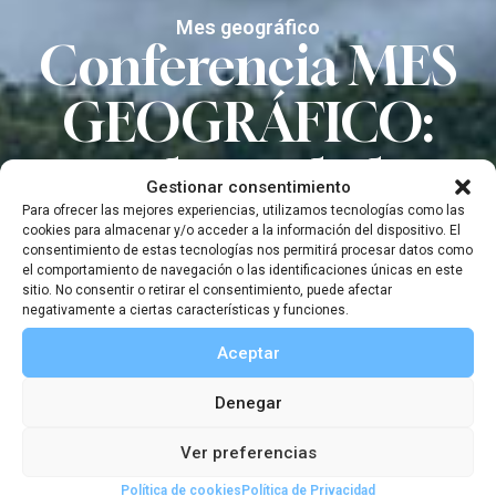
Mes geográfico
Conferencia MES
GEOGRÁFICO:
explorando la
Gestionar consentimiento
Para ofrecer las mejores experiencias, utilizamos tecnologías como las
avifauna de Papúa
cookies para almacenar y/o acceder a la información del dispositivo. El
consentimiento de estas tecnologías nos permitirá procesar datos como
Occidental. Las
el comportamiento de navegación o las identificaciones únicas en este
sitio. No consentir o retirar el consentimiento, puede afectar
negativamente a ciertas características y funciones.
expediciones
Aceptar
naturalistas en el
Denegar
siglo XXI
Ver preferencias
Política de cookies
Política de Privacidad