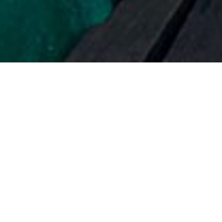
« Todos los Eventos
Este evento ha pasado.
Con Borja Milá
Los naturalistas han protagonizado buena parte de la
historia de la exploración del mundo, en su permanente
búsqueda de nuevas especies. Pero estas expediciones
no son algo del pasado. En la actualidad resulta más fácil
viajar a cualquier rincón del mundo, pero zoólogos y
botánicos siguen aventurándose por territorios remotos y