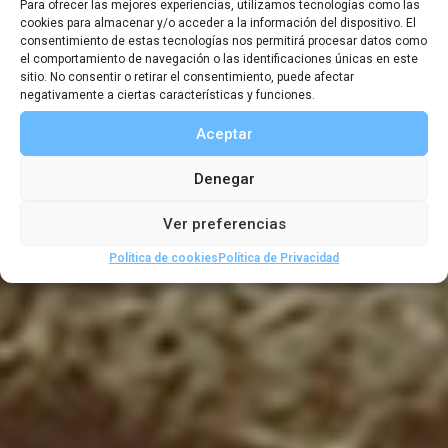
Para ofrecer las mejores experiencias, utilizamos tecnologías como las
(1830-1905) y la
cookies para almacenar y/o acceder a la información del dispositivo. El
consentimiento de estas tecnologías nos permitirá procesar datos como
geografía de la
el comportamiento de navegación o las identificaciones únicas en este
sitio. No consentir o retirar el consentimiento, puede afectar
negativamente a ciertas características y funciones.
libertad
Aceptar
Denegar
23 MARZO, 2023
|
19:00
-
20:30
Ver preferencias
Política de cookies
Política de Privacidad