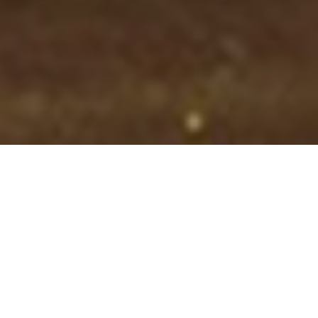
« Todos los Eventos
Este evento ha pasado.
Coloquio con los geógrafos
Federico Ferretti
,
especialista en Reclus,
Vincent Berdoulay
, especialista
en la Geografía francesa y
José Antonio Rodríguez-