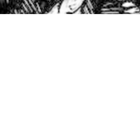
« Todos los Eventos
Este evento ha pasado.
Ciclo de conferencias en colaboración con la Fundación M
Ponente:
Lol
El lunes 16 d
periodista Lo
recorrió el 
extraordinari
colaboración