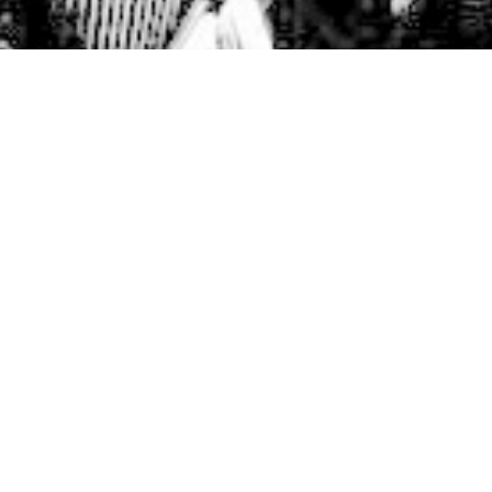
utua Madrileña.
a Escudero, geógrafa y periodista especializada en viajes.
e febrero, a las 19.00h, en el Auditorio de Mutua Madrileña, la ge
la Escudero impartirá la conferencia
Isabel de Gramesón, la muj
Amazonas
,
dentro del ciclo de conferencias «Intrépidas y pioneras
as vidas de mujeres desafiaron la historia» que la SGE organiza 
 con la
Fundación de la Mutua Madrileña
.