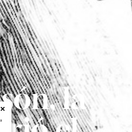
són, la
rió el
ra