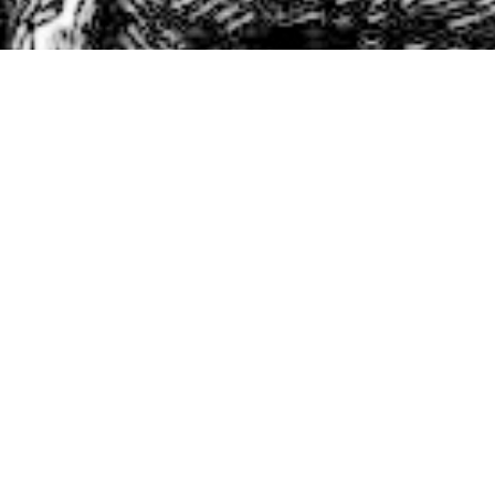
16 FEBRERO, 2026
19:00
-
20:00
ográfa y
er que
Auditorio Mutua Madrileña
. Las
en
Paseo de la Castellana 33
Madrid
,
Spain