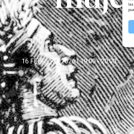
las
pue
16 FEBRERO, 2026
|
19:00
-
20:00