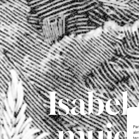
Isabel
mujer
Par
alm
tec