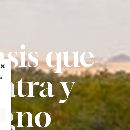
asis que
atra y
ra
agno