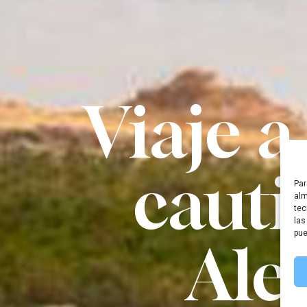
Viaje a
cauti
Par
alm
tec
las
pue
Ale