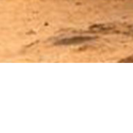
« Todos los Eventos
Este evento ha pasado.
Viaje a la fantasía del desierto. El oasis egipcio de Siwa, a