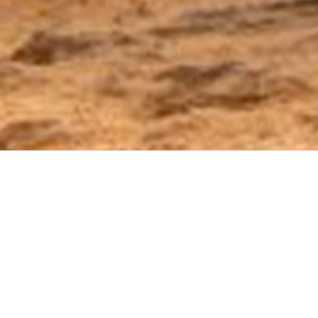
 50 km de la frontera con Libia, es una cuenca fértil repleta de ol