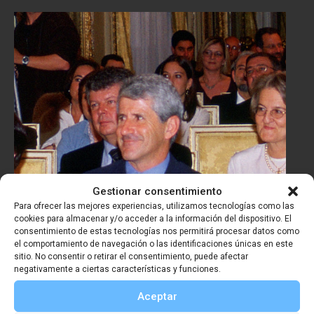
Gestionar consentimiento
Para ofrecer las mejores experiencias, utilizamos tecnologías como las
cookies para almacenar y/o acceder a la información del dispositivo. El
Premio Viaje del Año SGE
consentimiento de estas tecnologías nos permitirá procesar datos como
2000 – Juan Carlos González
el comportamiento de navegación o las identificaciones únicas en este
sitio. No consentir o retirar el consentimiento, puede afectar
negativamente a ciertas características y funciones.
Aceptar