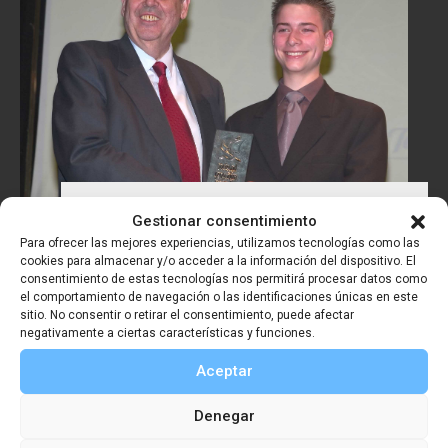
Premio Viaje del Año SGE 2004
Gestionar consentimiento
– Jan Mela
Para ofrecer las mejores experiencias, utilizamos tecnologías como las
cookies para almacenar y/o acceder a la información del dispositivo. El
consentimiento de estas tecnologías nos permitirá procesar datos como
el comportamiento de navegación o las identificaciones únicas en este
sitio. No consentir o retirar el consentimiento, puede afectar
negativamente a ciertas características y funciones.
Aceptar
Denegar