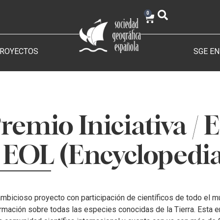
0
PROYECTOS
SGE EN
remio Iniciativa /
 EOL (Encyclopedia 
mbicioso proyecto con participación de científicos de todo el mu
rmación sobre todas las especies conocidas de la Tierra. Esta 