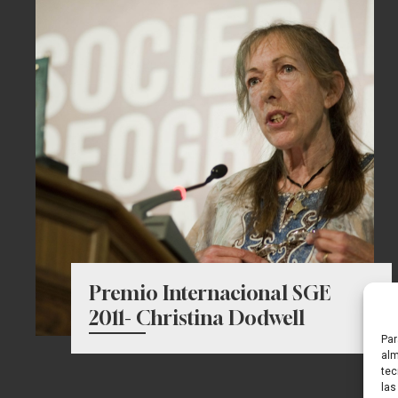
Premio Internacional SGE
2011- Christina Dodwell
Par
alm
tec
las