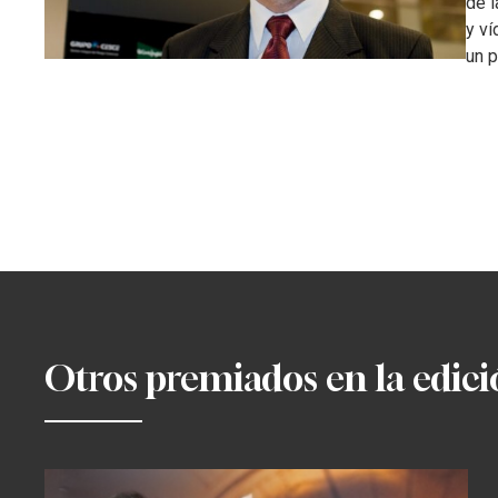
de l
y ví
un p
Otros premiados en la edic