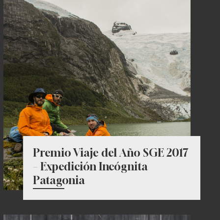
Premio Viaje del Año SGE 2017
– Expedición Incógnita
Patagonia