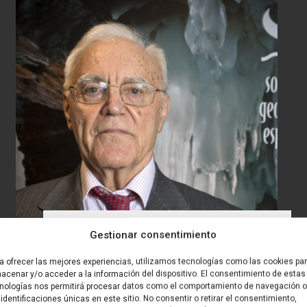
Premio Investigación SGE 2017
Gestionar consentimiento
– Thierry Juteau
a ofrecer las mejores experiencias, utilizamos tecnologías como las cookies pa
acenar y/o acceder a la información del dispositivo. El consentimiento de estas
nologías nos permitirá procesar datos como el comportamiento de navegación o
 identificaciones únicas en este sitio. No consentir o retirar el consentimiento,