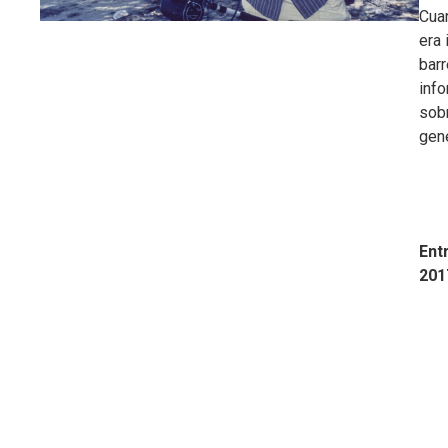
Cua
era
barr
info
sob
gen
Ent
201