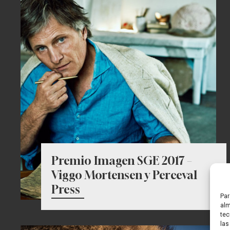
Premio Imagen SGE 2017 –
Viggo Mortensen y Perceval
Press
Par
alm
tec
las