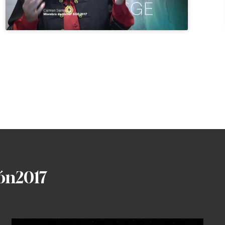
ión
2017