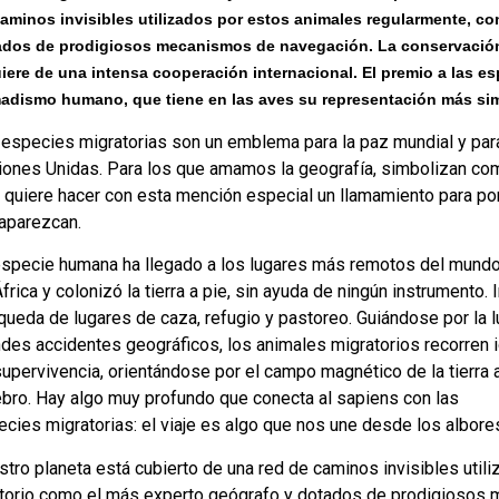
aminos invisibles utilizados por estos animales regularmente, co
dos de prodigiosos mecanismos de navegación. La conservación de
iere de una intensa cooperación internacional. El premio a las e
adismo humano, que tiene en las aves su representación más sim
especies migratorias son un emblema para la paz mundial y para
ones Unidas. Para los que amamos la geografía, simbolizan como n
quiere hacer con esta mención especial un llamamiento para pon
aparezcan.
specie humana ha llegado a los lugares más remotos del mundo en
frica y colonizó la tierra a pie, sin ayuda de ningún instrumento.
ueda de lugares de caza, refugio y pastoreo. Guiándose por la lu
ndes accidentes geográficos, los animales migratorios recorren
upervivencia, orientándose por el campo magnético de la tierra a
ebro. Hay algo muy profundo que conecta al sapiens con las
cies migratorias: el viaje es algo que nos une desde los albore
tro planeta está cubierto de una red de caminos invisibles uti
ritorio como el más experto geógrafo y dotados de prodigiosos