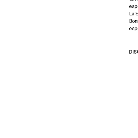
espe
La 
Bon
esp
DIS