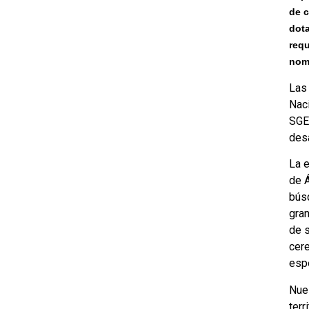
de c
dota
requ
nom
Las 
Naci
SGE 
des
La e
de Á
búsq
gra
de s
cer
espe
Nues
ter