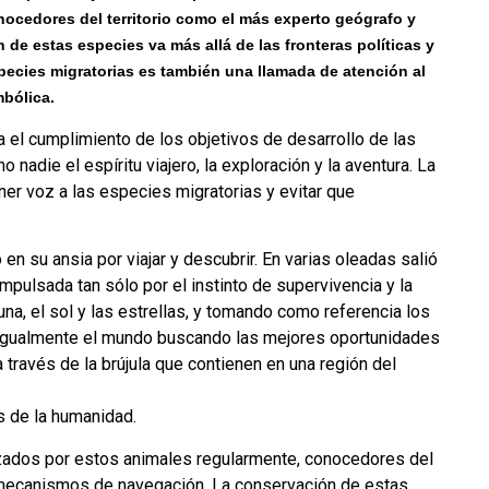
nocedores del territorio como el más experto geógrafo y
 estas especies va más allá de las fronteras políticas y
species migratorias es también una llamada de atención al
bólica.
 el cumplimiento de los objetivos de desarrollo de las
adie el espíritu viajero, la exploración y la aventura. La
er voz a las especies migratorias y evitar que
 su ansia por viajar y descubrir. En varias oleadas salió
 Impulsada tan sólo por el instinto de supervivencia y la
na, el sol y las estrellas, y tomando como referencia los
 igualmente el mundo buscando las mejores oportunidades
 través de la brújula que contienen en una región del
s de la humanidad.
lizados por estos animales regularmente, conocedores del
 mecanismos de navegación. La conservación de estas