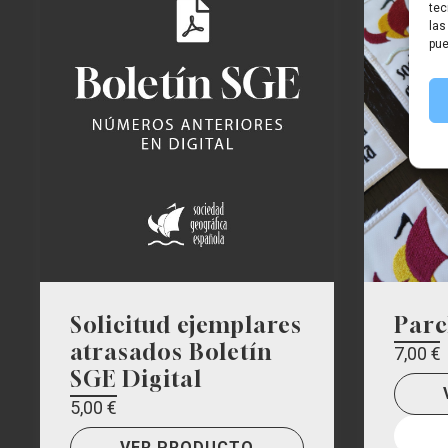
tec
las
pue
Solicitud ejemplares
Parc
atrasados Boletín
7,00
€
SGE Digital
5,00
€
VER PRODUCTO