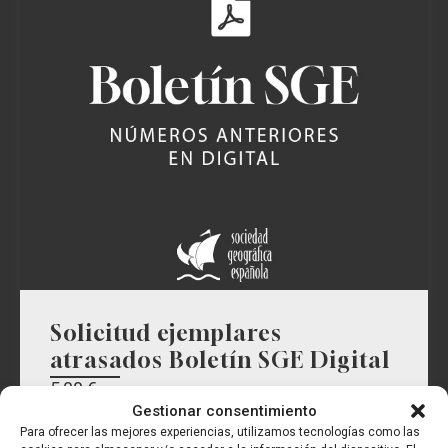
Solicitud ejemplares
atrasados Boletín SGE Digital
5,00
€
Gestionar consentimiento
VER PRODUCTO
Para ofrecer las mejores experiencias, utilizamos tecnologías como las