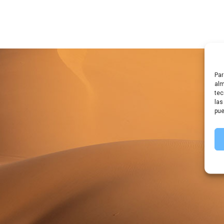
Par
alm
tec
las
pue