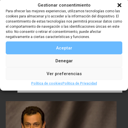
Gestionar consentimiento
Para ofrecer las mejores experiencias, utilizamos tecnologías como las
cookies para almacenar y/o acceder a la información del dispositivo. El
consentimiento de estas tecnologías nos permitirá procesar datos como
el comportamiento de navegación o las identificaciones únicas en este
sitio. No consentir o retirar el consentimiento, puede afectar
negativamente a ciertas características y funciones.
Aceptar
Denegar
Premio Imagen SGE 2006 –
Ver preferencias
José Manuel Navia
Política de cookies
Política de Privacidad