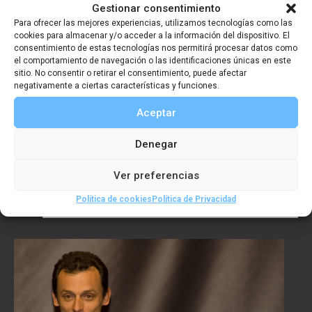
Gestionar consentimiento
Para ofrecer las mejores experiencias, utilizamos tecnologías como las
cookies para almacenar y/o acceder a la información del dispositivo. El
consentimiento de estas tecnologías nos permitirá procesar datos como
el comportamiento de navegación o las identificaciones únicas en este
sitio. No consentir o retirar el consentimiento, puede afectar
negativamente a ciertas características y funciones.
Aceptar
Denegar
Premio Imagen SGE 2006 –
Ver preferencias
José Manuel Navia
Política de cookies
Política de Privacidad