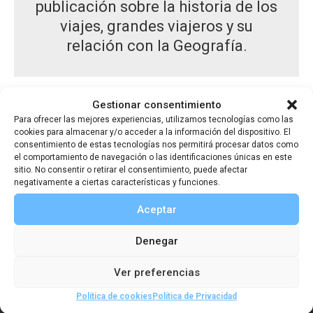
publicación sobre la historia de los
viajes, grandes viajeros y su
relación con la Geografía.
Gestionar consentimiento
CONSIGUE TU EJEMPLAR ATRASADO
Para ofrecer las mejores experiencias, utilizamos tecnologías como las
cookies para almacenar y/o acceder a la información del dispositivo. El
EN PAPEL
consentimiento de estas tecnologías nos permitirá procesar datos como
el comportamiento de navegación o las identificaciones únicas en este
sitio. No consentir o retirar el consentimiento, puede afectar
EN DIGITAL
negativamente a ciertas características y funciones.
Aceptar
Denegar
Otros boletines
Ver preferencias
Política de cookies
Política de Privacidad