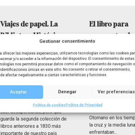
Viajes de papel. La
El libro para
Biblioteca Histórica
navegantes de 
Gestionar consentimiento
de la Complutense y
Reis
a ofrecer las mejores experiencias, utilizamos tecnologías como las cookies pa
su colección de libros
acenar y/o acceder a la información del dispositivo. El consentimiento de estas
Remontémonos a los 
nologías nos permitirá procesar datos como el comportamiento de navegación o
XVI adentrándonos en
de viajes
 identificaciones únicas en este sitio. No consentir o retirar el consentimiento,
Mediterráneo, convuls
de afectar negativamente a ciertas características y funciones.
escenario de intercam
En el corazón del Madrid antiguo,
conocer la vida de un
junto a la antigua Universidad
Aceptar
Denegar
Ver preferencias
protagonistas. Pîri Re
Central de la calle San Bernardo,
corsario, cartógrafo y
se encuentra un edificio que pasa
Política de cookies
Política de Privacidad
turco a las órdenes de
casi desapercibido, pero que
Otomano en los tiem
guarda la segunda colección de
la cruz y la media lun
libros anteriores a 1830 más
enfrentaban…
importante de nuestro país