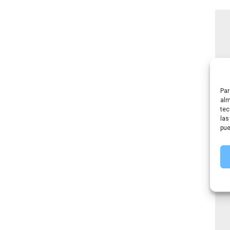
Par
alm
tec
las
pue