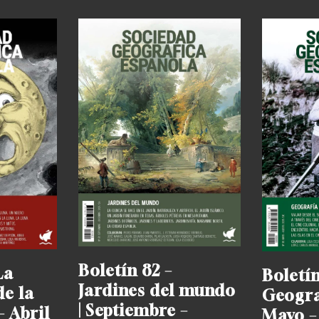
Boletín 82 –
La
Boletín
Jardines del mundo
de la
Geograf
| Septiembre –
– Abril
Mayo –