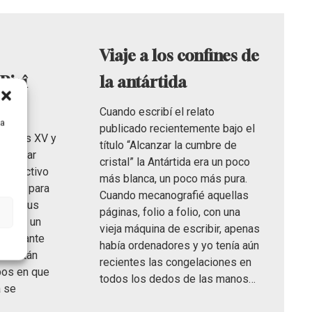
Viaje a los confines de
Pirî
la antártida
Cuando escribí el relato
ra
publicado recientemente bajo el
siglos XV y
título “Alcanzar la cumbre de
 un mar
cristal” la Antártida era un poco
o y activo
más blanca, un poco más pura.
bios, para
Cuando mecanografié aquellas
o de sus
páginas, folio a folio, con una
is fue un
vieja máquina de escribir, apenas
 almirante
había ordenadores y yo tenía aún
l sultán
recientes las congelaciones en
pos en que
todos los dedos de las manos…
a se