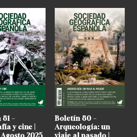
 81 –
Boletín 80 –
ía y cine |
Arqueología: un
 Agosto 2025
viaje al pasado |