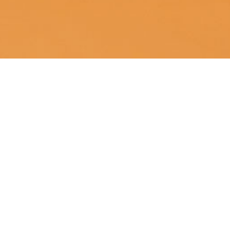
ÚNETE A LA SGE
¡Hazte socio!
MÁS INFORMACIÓN