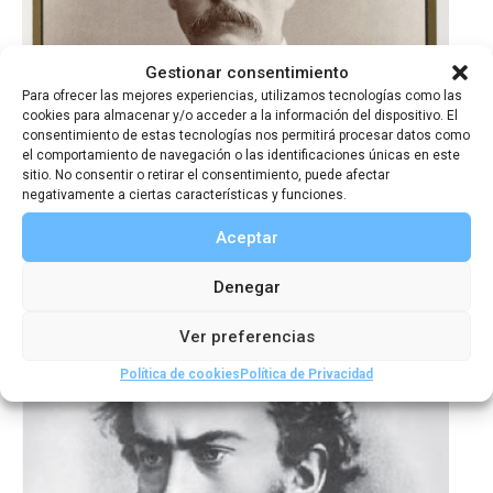
Gestionar consentimiento
Para ofrecer las mejores experiencias, utilizamos tecnologías como las
cookies para almacenar y/o acceder a la información del dispositivo. El
consentimiento de estas tecnologías nos permitirá procesar datos como
Stanley en Madrid. 150 años del
el comportamiento de navegación o las identificaciones únicas en este
telegrama que rescató a
sitio. No consentir o retirar el consentimiento, puede afectar
negativamente a ciertas características y funciones.
Livingstone
Aceptar
Denegar
Ver preferencias
Política de cookies
Política de Privacidad