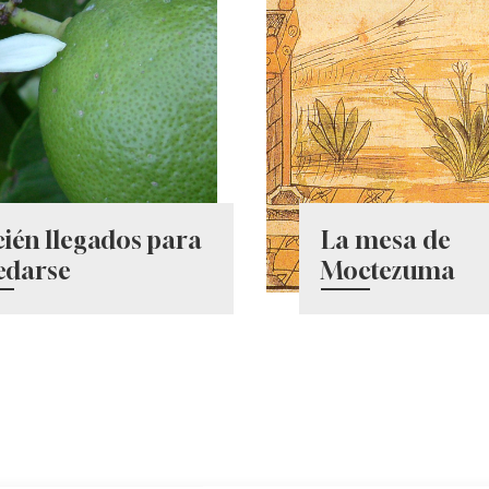
cién llegados para
La mesa de
edarse
Moctezuma