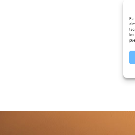
Par
alm
tec
las
pue