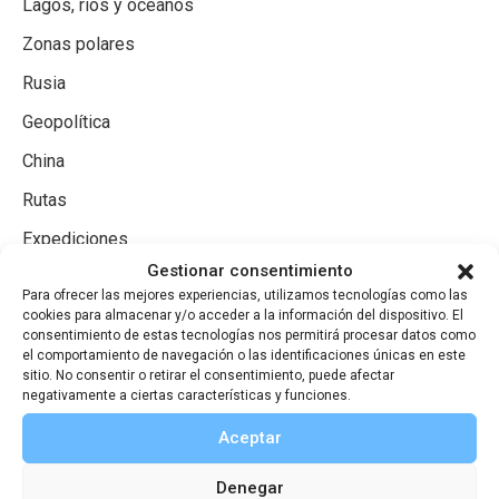
Lagos, ríos y océanos
Zonas polares
Rusia
Geopolítica
China
Rutas
Expediciones
Gestionar consentimiento
Viajeros españoles por el extranjero
Para ofrecer las mejores experiencias, utilizamos tecnologías como las
Viajeros extranjeros por España
cookies para almacenar y/o acceder a la información del dispositivo. El
consentimiento de estas tecnologías nos permitirá procesar datos como
el comportamiento de navegación o las identificaciones únicas en este
sitio. No consentir o retirar el consentimiento, puede afectar
negativamente a ciertas características y funciones.
Aceptar
Denegar