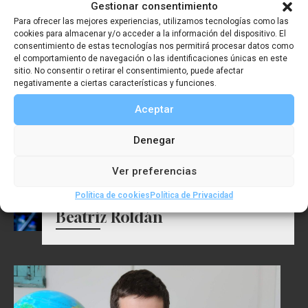
Gestionar consentimiento
Para ofrecer las mejores experiencias, utilizamos tecnologías como las
cookies para almacenar y/o acceder a la información del dispositivo. El
consentimiento de estas tecnologías nos permitirá procesar datos como
el comportamiento de navegación o las identificaciones únicas en este
sitio. No consentir o retirar el consentimiento, puede afectar
negativamente a ciertas características y funciones.
Aceptar
Denegar
Ver preferencias
Premio Investigación SGE 2025:
Política de cookies
Política de Privacidad
Beatriz Roldán