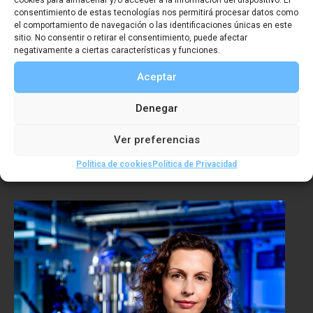
consentimiento de estas tecnologías nos permitirá procesar datos como
el comportamiento de navegación o las identificaciones únicas en este
sitio. No consentir o retirar el consentimiento, puede afectar
negativamente a ciertas características y funciones.
Aceptar
Denegar
Premio Iniciativa/Empresa SGE
Ver preferencias
2025: PROYECTO HYPATIA II
Política de cookies
Política de Privacidad