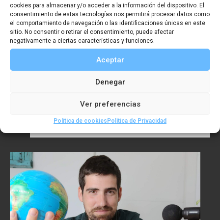
cookies para almacenar y/o acceder a la información del dispositivo. El
consentimiento de estas tecnologías nos permitirá procesar datos como
el comportamiento de navegación o las identificaciones únicas en este
sitio. No consentir o retirar el consentimiento, puede afectar
negativamente a ciertas características y funciones.
Aceptar
Denegar
Premio Iniciativa/Empresa SGE
Ver preferencias
2025: PROYECTO HYPATIA II
Política de cookies
Política de Privacidad