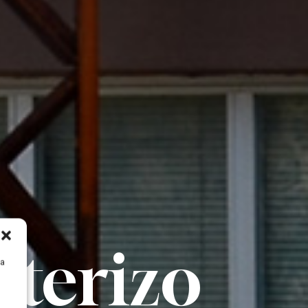
nterizo
ra