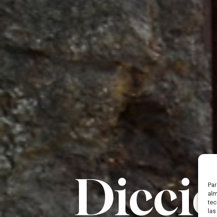
Diccio
Par
alm
tec
las