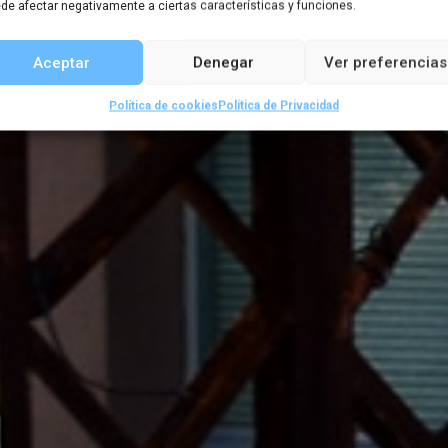
de afectar negativamente a ciertas características y funciones.
Aceptar
Denegar
Ver preferencias
,
,
,
rtículos de boletines
Boletin 69
Geografía
Geopolíti
Política de cookies
Política de Privacidad