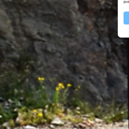
pue
A