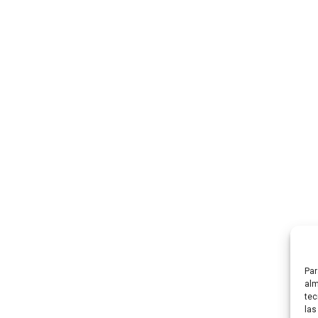
Eco
Par
alm
tec
las