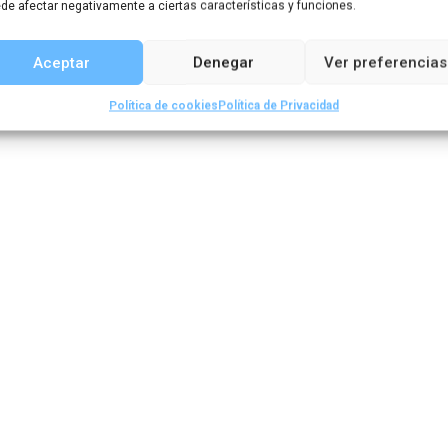
europeas
de afectar negativamente a ciertas características y funciones.
Aceptar
Denegar
Ver preferencias
Política de cookies
Política de Privacidad
,
Artículos de boletines
Boletín 1