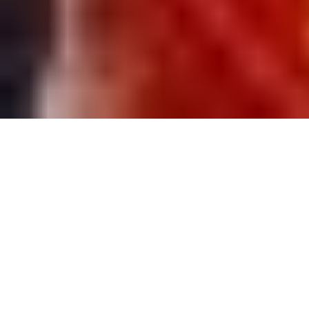
Fernão Mendes Pinto es un clásico de la literatura de
viajes europea, y no solo de la portuguesa. Nació en
Montemor-o-Velho, alrededor de 1510, en una familia de
escasos medios económicos, y murió en 1583 en su finca
de Pragal, en Almada, una localidad cercana a Lisboa de la
que llegó a ser juez, después de una accidentada vida
marcada por la aventura.
Su obra Peregrinação se editó en toda Europa,
empezando por España, convirtiéndose en un auténtico