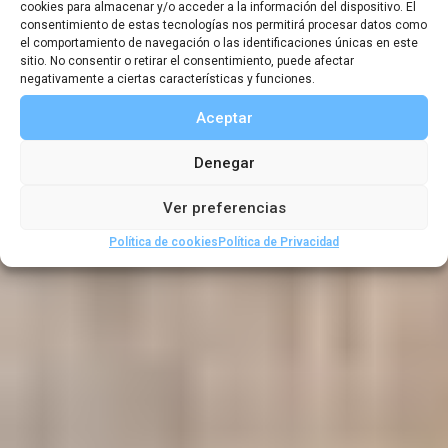
Pinto y su
cookies para almacenar y/o acceder a la información del dispositivo. El
consentimiento de estas tecnologías nos permitirá procesar datos como
el comportamiento de navegación o las identificaciones únicas en este
peregrinaçao
sitio. No consentir o retirar el consentimiento, puede afectar
negativamente a ciertas características y funciones.
Aceptar
,
,
,
Artículos de boletines
Boletin 60
Expediciones
Denegar
,
,
,
Exploradores
Libros de viajes
Rutas
Viajeros
Ver preferencias
Política de cookies
Política de Privacidad