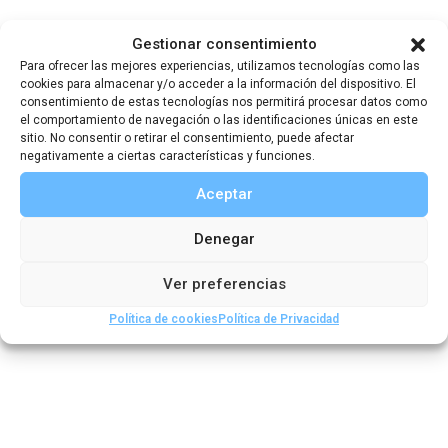
Cristóbal Colón,
Gestionar consentimiento
un misterio sin
Para ofrecer las mejores experiencias, utilizamos tecnologías como las
cookies para almacenar y/o acceder a la información del dispositivo. El
resolver (1492 –
consentimiento de estas tecnologías nos permitirá procesar datos como
el comportamiento de navegación o las identificaciones únicas en este
sitio. No consentir o retirar el consentimiento, puede afectar
1504)
negativamente a ciertas características y funciones.
Aceptar
Denegar
,
El descubrimiento de América
Galería de
,
exploradores
Los viajes de Colón
Ver preferencias
Política de cookies
Política de Privacidad