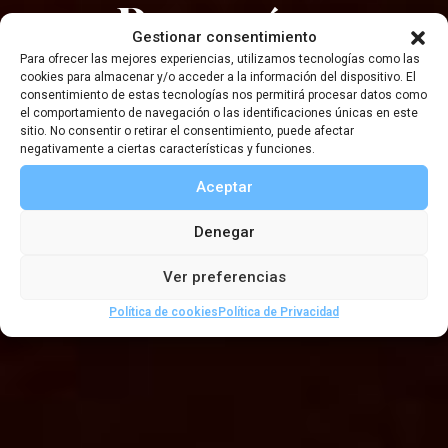
¿Por qué no
Gestionar consentimiento
volvimos antes a la
Para ofrecer las mejores experiencias, utilizamos tecnologías como las
cookies para almacenar y/o acceder a la información del dispositivo. El
consentimiento de estas tecnologías nos permitirá procesar datos como
Luna?
el comportamiento de navegación o las identificaciones únicas en este
sitio. No consentir o retirar el consentimiento, puede afectar
negativamente a ciertas características y funciones.
Aceptar
,
,
Artículos de boletines
Boletin 83
Exploradores
,
,
,
Denegar
del s. XX
Geografía
Las expediciones científicas
Medioambiente
Ver preferencias
Política de cookies
Política de Privacidad