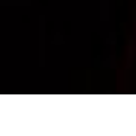
Texto:
Rafael Clemente
Boletín 83 – Sociedad Geográfica Española
La humanidad está otra vez a punto de hacerse una foto