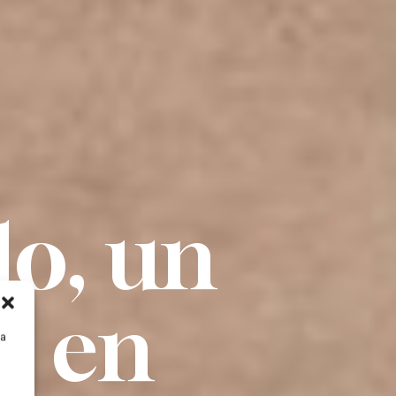
o, un
o en
ra