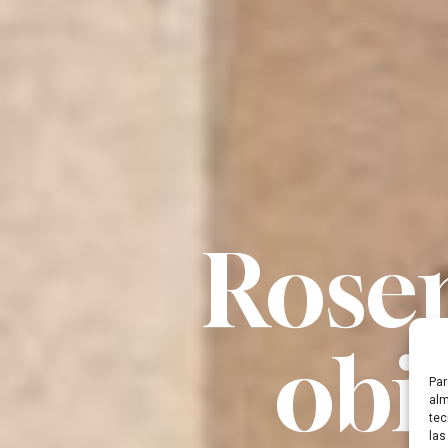
Rose
obi
Par
alm
tec
las