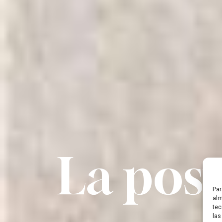
La posta
Par
alm
tec
las