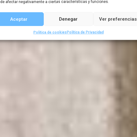
viaje
de afectar negativamente a ciertas características y funciones.
Aceptar
Denegar
Ver preferencias
Política de cookies
Política de Privacidad
,
Artículos de boletines
Boletín 1